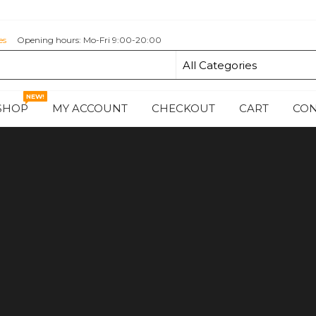
es
Opening hours: Mo-Fri 9:00-20:00
NEW!
SHOP
MY ACCOUNT
CHECKOUT
CART
CON