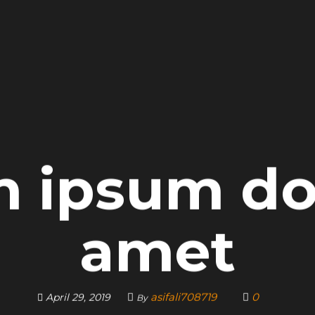
 ipsum dol
amet
asifali708719
0
April 29, 2019
By