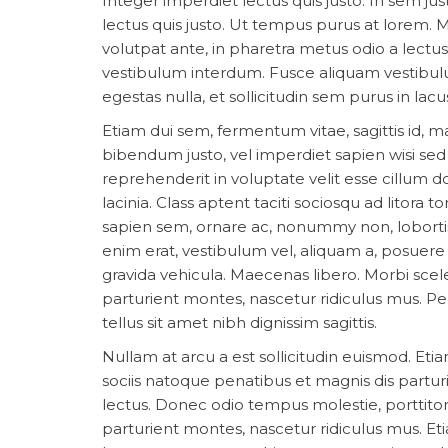
Integer imperdiet lectus quis justo. In sem jus
lectus quis justo. Ut tempus purus at lorem.
volutpat ante, in pharetra metus odio a lectus
vestibulum interdum. Fusce aliquam vestibulu
egestas nulla, et sollicitudin sem purus in lac
Etiam dui sem, fermentum vitae, sagittis id, m
bibendum justo, vel imperdiet sapien wisi sed l
reprehenderit in voluptate velit esse cillum do
lacinia. Class aptent taciti sociosqu ad litor
sapien sem, ornare ac, nonummy non, loborti
enim erat, vestibulum vel, aliquam a, posuere
gravida vehicula. Maecenas libero. Morbi scel
parturient montes, nascetur ridiculus mus. Pel
tellus sit amet nibh dignissim sagittis.
Nullam at arcu a est sollicitudin euismod. Etia
sociis natoque penatibus et magnis dis partur
lectus. Donec odio tempus molestie, porttitor 
parturient montes, nascetur ridiculus mus. Etia