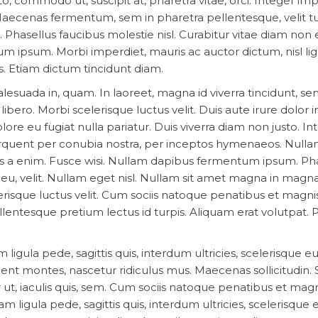
to, commodo ut, suscipit at, pharetra vitae, orci. Integer im
 Maecenas fermentum, sem in pharetra pellentesque, velit tu
. Phasellus faucibus molestie nisl. Curabitur vitae diam non
m ipsum. Morbi imperdiet, mauris ac auctor dictum, nisl lig
us. Etiam dictum tincidunt diam.
alesuada in, quam. In laoreet, magna id viverra tincidunt, s
ibero. Morbi scelerisque luctus velit. Duis aute irure dolor i
lore eu fugiat nulla pariatur. Duis viverra diam non justo. In
a torquent per conubia nostra, per inceptos hymenaeos. Null
s a enim. Fusce wisi. Nullam dapibus fermentum ipsum. Ph
 eu, velit. Nullam eget nisl. Nullam sit amet magna in magn
erisque luctus velit. Cum sociis natoque penatibus et magnis
lentesque pretium lectus id turpis. Aliquam erat volutpat. P
m ligula pede, sagittis quis, interdum ultricies, scelerisque 
ient montes, nascetur ridiculus mus. Maecenas sollicitudin. 
ut, iaculis quis, sem. Cum sociis natoque penatibus et magn
m ligula pede, sagittis quis, interdum ultricies, scelerisque 