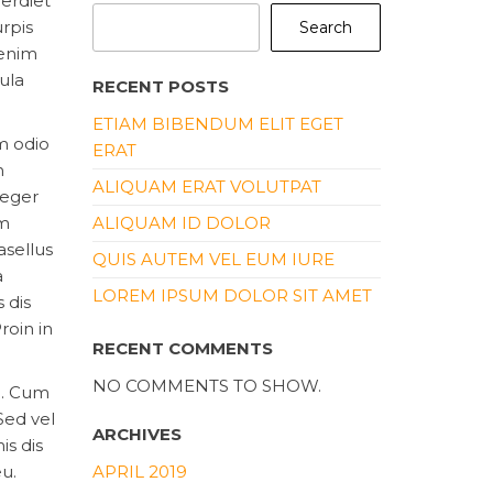
perdiet
rpis
Search
 enim
ula
RECENT POSTS
ETIAM BIBENDUM ELIT EGET
em odio
ERAT
n
ALIQUAM ERAT VOLUTPAT
teger
am
ALIQUAM ID DOLOR
asellus
QUIS AUTEM VEL EUM IURE
a
LOREM IPSUM DOLOR SIT AMET
 dis
roin in
RECENT COMMENTS
NO COMMENTS TO SHOW.
eu. Cum
Sed vel
ARCHIVES
is dis
eu.
APRIL 2019